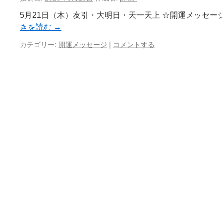
ン
5月21日（木）友引・大明日・天一天上 ☆開運メッセー
ツ
きを読む
→
へ
カテゴリー:
開運メッセージ
|
コメントする
ス
キ
ッ
プ