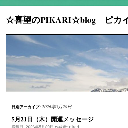
☆喜望のPIKARI☆blog ピ
コ
2026年5月20日
日別アーカイブ:
ン
5月21日（木）開運メッセージ
テ
投稿日:
2026年5月20日
作成者:
pikari