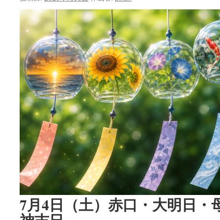
ン
ツ
へ
ス
キ
ッ
プ
7月4日（土）赤口・大明日・