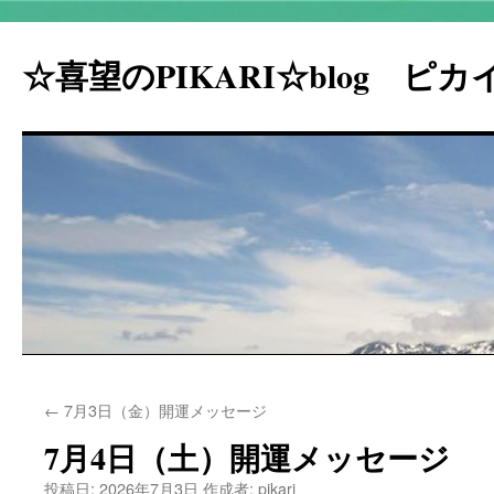
☆喜望のPIKARI☆blog ピ
コ
←
7月3日（金）開運メッセージ
ン
7月4日（土）開運メッセージ
テ
投稿日:
2026年7月3日
作成者:
pikari