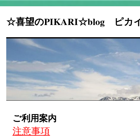
☆喜望のPIKARI☆blog ピ
コ
ご利用案内
ン
注意事項
テ