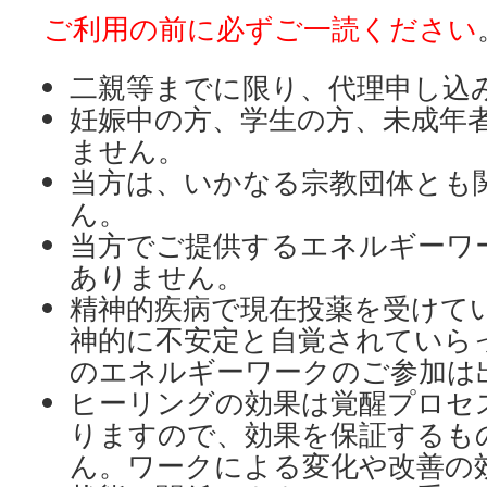
ン
ご利用の前に必ずご一読ください
ツ
二親等までに限り、代理申し込
へ
妊娠中の方、学生の方、未成年
ス
ません。
キ
当方は、いかなる宗教団体とも
ん。
ッ
当方でご提供するエネルギーワ
プ
ありません。
精神的疾病で現在投薬を受けて
神的に不安定と自覚されていら
のエネルギーワークのご参加は
ヒーリングの効果は覚醒プロセ
りますので、効果を保証するも
ん。ワークによる変化や改善の