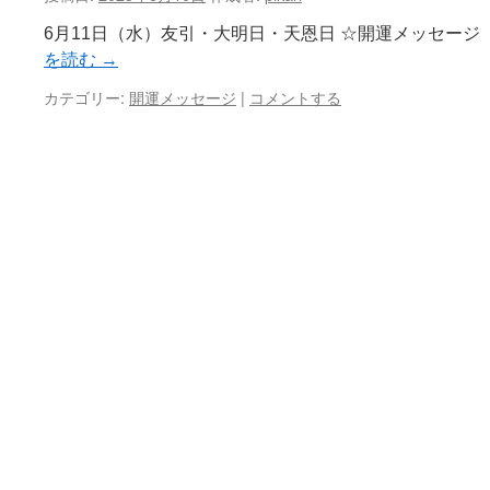
ン
6月11日（水）友引・大明日・天恩日 ☆開運メッセー
ツ
を読む
→
へ
カテゴリー:
開運メッセージ
|
コメントする
ス
キ
ッ
プ