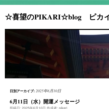
☆喜望のPIKARI☆blog ピ
コ
2025年6月10日
日別アーカイブ:
ン
6月11日（水）開運メッセージ
テ
投稿日:
2025年6月10日
作成者:
pikari