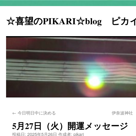
☆喜望のPIKARI☆blog ピ
コ
←
今日明日中に決める
伊奈波神社
ン
5月27日（火）開運メッセージ
テ
投稿日:
2025年5月26日
作成者:
pikari