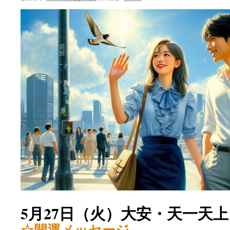
ン
ツ
へ
ス
キ
ッ
プ
5月27日（火）大安・天一天上
☆開運メッセージ