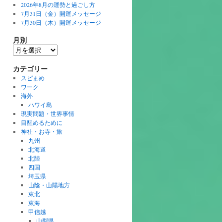
2026年8月の運勢と過ごし方
7月31日（金）開運メッセージ
7月30日（木）開運メッセージ
月別
月
別
カテゴリー
スピまめ
ワーク
海外
ハワイ島
現実問題・世界事情
目醒めるために
神社・お寺・旅
九州
北海道
北陸
四国
埼玉県
山陰・山陽地方
東北
東海
甲信越
山梨県