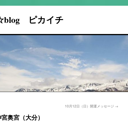
I☆blog ピカイチ
10月12日（日）開運メッセージ
→
神宮奥宮（大分）