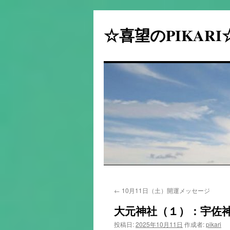
☆喜望のPIKAR
コ
←
10月11日（土）開運メッセージ
ン
大元神社（１）：宇佐
テ
投稿日:
2025年10月11日
作成者:
pikari