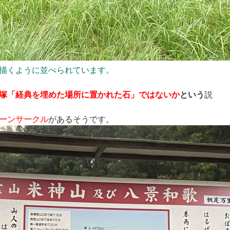
描くよ
うに並べられています。
塚「経典を埋めた場所に置かれた石」ではないか
という
説
ーンサークル
があるそうです。