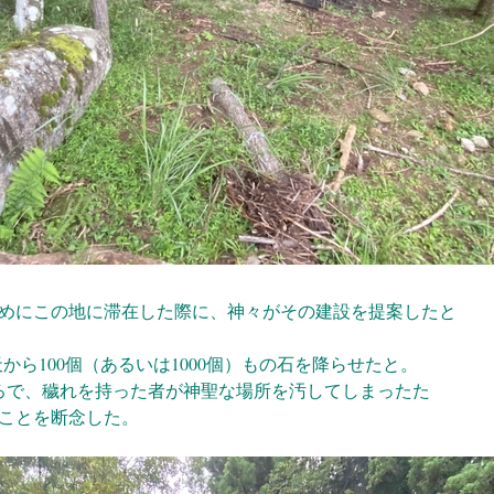
めにこの
地に滞在した際に、神々がその建設を提
案したと
ら100個
（あるいは1000個）もの石を降らせたと。
ろで、穢れ
を持った者が神聖な場所を汚してしまった
た
ことを
断念した。