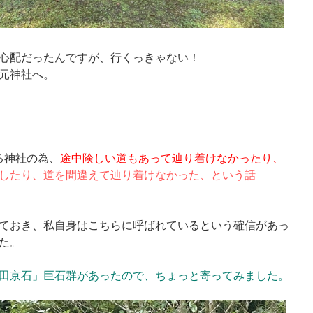
心配だったんですが、行くっきゃない！
元神社へ。
る神社の為、
途中険しい道もあって辿り着けなかったり、
したり、道を間違
えて辿り着けなかった、という話
ておき、私自身はこちらに呼ばれているという確信があっ
た。
田京石」
巨石群があったので、ちょっと寄って
みました。