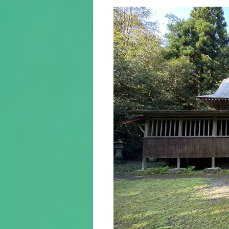
ン
ツ
へ
ス
キ
ッ
プ