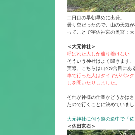
二日目の早朝早めに出発。
曇り空だったので、山の天気が
ってことで宇佐神宮の奥宮：大
＜大元神社＞
呼ばれた人しか辿り着けない
そういう神社はよく聞きます。
実際、こちらは山の9合目にあ
車で行った人
はタイヤがパンク
しを聞いたりしました。
それが神様の仕業かどうかはさ
たので行くことに決めていまし
大元神社に伺う道の途中で「佐
＜佐田京石＞