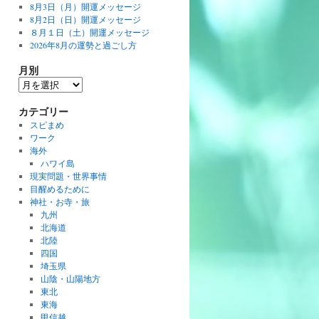
8月3日（月）開運メッセージ
8月2日（日）開運メッセージ
８月１日（土）開運メッセージ
2026年8月の運勢と過ごし方
月別
月
別
カテゴリー
スピまめ
ワーク
海外
ハワイ島
現実問題・世界事情
目醒めるために
神社・お寺・旅
九州
北海道
北陸
四国
埼玉県
山陰・山陽地方
東北
東海
甲信越