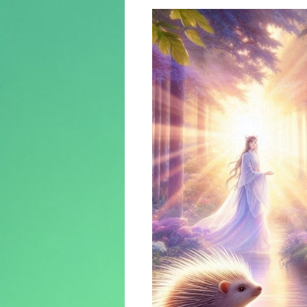
ン
ツ
へ
ス
キ
ッ
プ