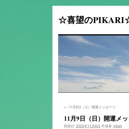
☆喜望のPIKAR
コ
←
11月8日（土）開運メッセージ
ン
11月9日（日）開運メ
テ
投稿日:
2025年11月8日
作成者:
pikari