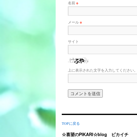
名前
※
メール
※
サイト
上に表示された文字を入力してください
TOPに戻る
☆喜望のPIKARI☆blog ピカイチ