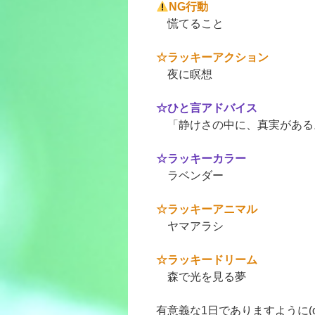
NG行動
慌てること
☆ラッキーアクション
夜に瞑想
☆ひと言アドバイス
「静けさの中に、真実がある
☆ラッキーカラー
ラベンダー
☆ラッキーアニマル
ヤマアラシ
☆ラッキードリーム
森で光を見る夢
有意義な1日でありますように(o^