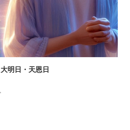
・大明日・天恩日
。