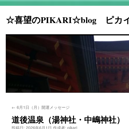
☆喜望のPIKARI☆blog ピ
コ
←
6月1日（月）開運メッセージ
ン
道後温泉（湯神社・中嶋神社）
テ
投稿日:
2026年6月1日
作成者:
pikari