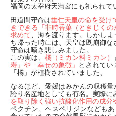
福岡の太宰府天満宮にも祀られて
田道間守命は
垂仁天皇の命を受け
きできる「非時香菓
（ときじくの
求めて
、海を渡ります。しかしよ
ち帰った時には、天皇は既崩御な
守命は嘆き悲しみました。
この実は、
橘（ミカン科ミカン）
寿」や「幸せの象徴」
とされてい
「橘」が植樹されていました。
なるほど、愛媛はみかんの収穫量が
誇り名産地としても有名。実際に
を
取り除く強い抗酸化作用の成分
ペクチン、ヘスペリジンなどもあ