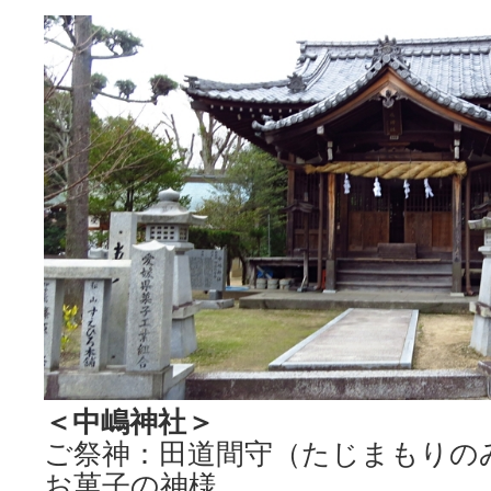
＜中嶋神社＞
ご祭神：田道間守（たじまもりの
お菓子の神様。