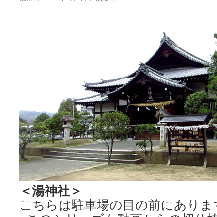
ン
ツ
へ
ス
キ
ッ
プ
＜湯神社＞
こちらは駐車場の目の前にありま