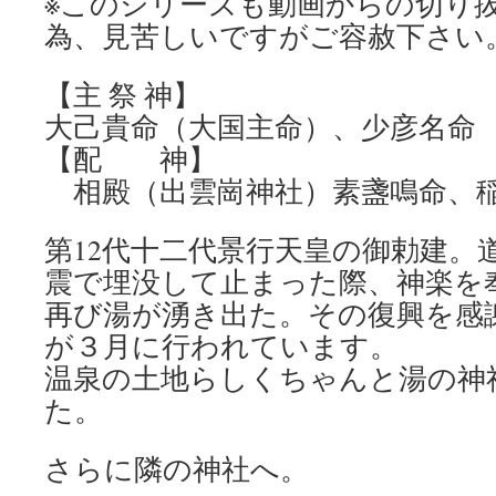
※このシリーズも動画からの切り
為、見苦しいですがご容赦下さい
【主 祭 神】
大己貴命（大国主命）、少彦名命
【配 神】
相殿（出雲崗神社）素盞鳴命
第12代十二代景行天皇の御勅建。
震で埋没して止まった際、神楽を
再び湯が湧き出た。その復興を感
が３月に行われています。
温泉の土地らしくちゃんと湯の神
た。
さらに隣の神社へ。