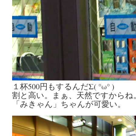
１杯500円もするんだΣ( °ω° )
割と高い。まぁ、天然ですからね
「みきゃん」ちゃんが可愛い。