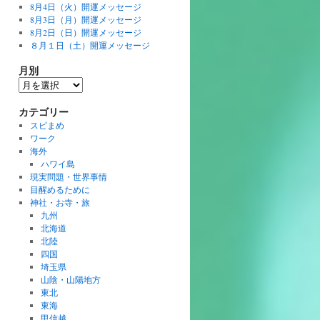
8月4日（火）開運メッセージ
8月3日（月）開運メッセージ
8月2日（日）開運メッセージ
８月１日（土）開運メッセージ
月別
月
別
カテゴリー
スピまめ
ワーク
海外
ハワイ島
現実問題・世界事情
目醒めるために
神社・お寺・旅
九州
北海道
北陸
四国
埼玉県
山陰・山陽地方
東北
東海
甲信越