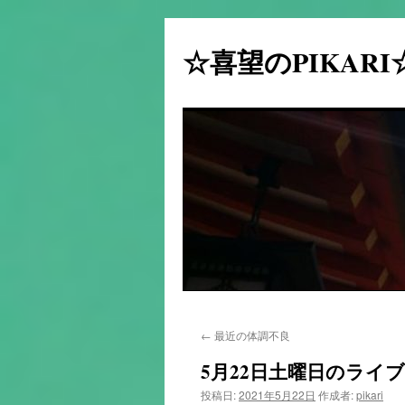
☆喜望のPIKAR
コ
←
最近の体調不良
ン
5月22日土曜日のライ
テ
投稿日:
2021年5月22日
作成者:
pikari