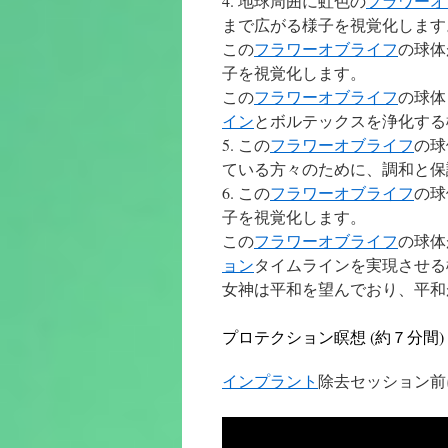
4. 地球周囲に虹色の
フラワーオ
まで広がる様子を視覚化します
この
フラワーオブライフ
の球体
子を視覚化します。
この
フラワーオブライフ
の球体
イン
とボルテックスを浄化する
5. この
フラワーオブライフ
の球
ている方々のために、調和と保
6. この
フラワーオブライフ
の球
子を視覚化します。
この
フラワーオブライフ
の球体
ョン
タイムラインを実現させる
女神は平和を望んでおり、平和
プロテクション瞑想 (約７分間)
インプラント
除去セッション前