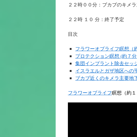
２２時００分：ブカブのキメラ
２２時 １０ 分：終了予定
目次
フラワーオブライフ瞑想（
プロテクション瞑想 (約７分
集団インプラント除去セッ
イスラエルとガザ地区への
ブカブ近くのキメラ主要地
フラワーオブライフ
瞑想（約１