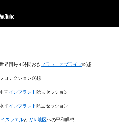
世界同時４時間おき
フラワーオブライフ
瞑想
プロテクション瞑想
垂直
インプラント
除去セッション
水平
インプラント
除去セッション
：
イスラエル
と
ガザ地区
への平和瞑想