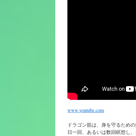
www.youtube.com
ドラゴン筋は、身を守るための
日一回、あるいは数回瞑想し、