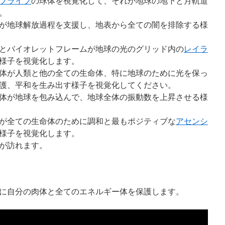
ブライフ
の球体を視覚化して、それが地球の地下と月軌道
。
が地球解放過程を支援し、地表から全ての闇を排除する様
とバイオレットフレームが地球の光のグリッド内の
レイラ
様子を視覚化します。
体が人類と他の全ての生命体、特に地球のために光を保っ
護、平和を生み出す様子を視覚化してください。
体が地球を包み込んで、地球全体の振動数を上昇させる様
が全ての生命体のために調和と最もポジティブな
アセンシ
様子を視覚化します。
が訪れます。
に自分の肉体と全てのエネルギー体を保護します。