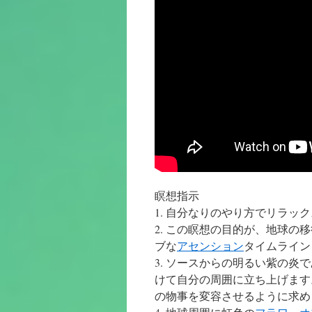
瞑想指示
1. 自分なりのやり方でリラッ
2. この瞑想の目的が、地球
ブな
アセンション
タイムライン
3. ソースからの明るい紫の
けて自分の周囲に立ち上げます
の物事を変容させるように求め