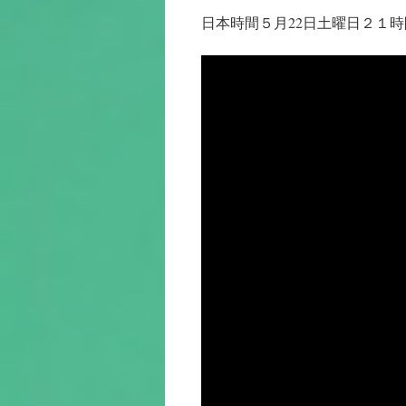
ン
日本時間５月22日土曜日２１
ツ
へ
ス
キ
ッ
プ