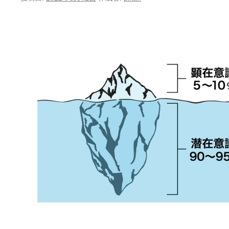
ン
ツ
へ
ス
キ
ッ
プ