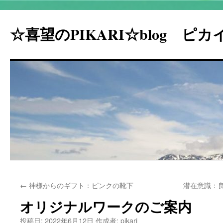
☆喜望のPIKARI☆blog ピ
コ
←
神様からのギフト：ピンクの靴下
潜在意識：
ン
オリジナルワークのご案内
テ
投稿日:
2022年6月12日
作成者:
pikari