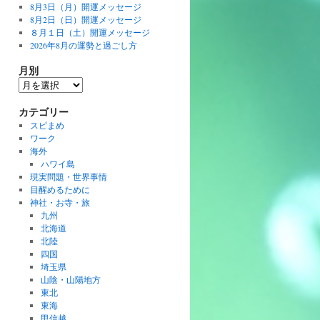
8月3日（月）開運メッセージ
8月2日（日）開運メッセージ
８月１日（土）開運メッセージ
2026年8月の運勢と過ごし方
月別
月
別
カテゴリー
スピまめ
ワーク
海外
ハワイ島
現実問題・世界事情
目醒めるために
神社・お寺・旅
九州
北海道
北陸
四国
埼玉県
山陰・山陽地方
東北
東海
甲信越