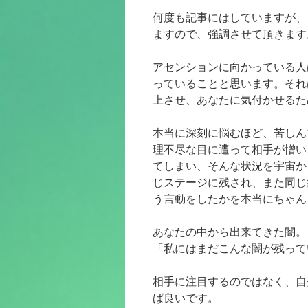
ン
何度も記事にはしていますが、
ツ
ますので、強調させて頂きます
へ
アセンションに向かっている人
っていることと思います。それ
ス
上させ、あなたに気付かせるた
キ
本当に深刻に悩むほど、苦しん
ッ
理不尽な目に遭って相手が憎い
プ
てしまい、そんな状況を宇宙か
じステージに残され、また同じ
う言動をしたかを本当にちゃん
あなたの中から出来てきた闇。
「私にはまだこんな闇が残って
相手に注目するのではなく、自
ば良いです。