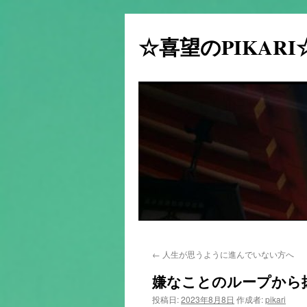
☆喜望のPIKAR
コ
←
人生が思うように進んでいない方へ
ン
嫌なことのループから
テ
投稿日:
2023年8月8日
作成者:
pikari