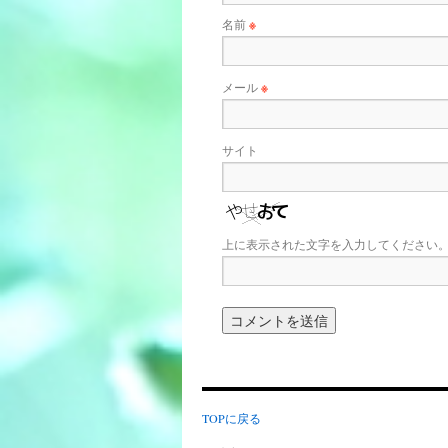
名前
※
メール
※
サイト
上に表示された文字を入力してください
TOPに戻る