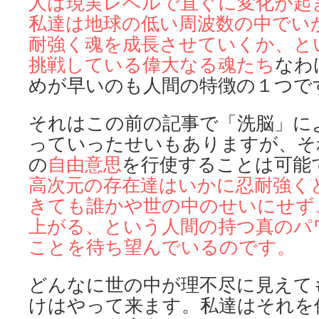
人は現実レベルで直ぐに変化が起
私達は地球の低い周波数の中で
い
耐強く魂を成長させ
ていくか、と
挑戦してい
る偉大なる魂たち
なわ
めが早いのも人間の特徴の１つで
それはこの前の記事で「洗脳」に
っていったせいもありますが、そ
の
自由意思
を行使することは可能
高次元の存在達はいかに忍耐強く
きても誰かや世の中のせい
にせず
上がる、とい
う人間の持つ真のパ
ことを待ち望んでいるのです。
どんなに世の中が理不尽に見えて
けはやって来ます。私達はそれを