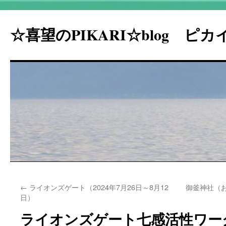
☆喜望のPIKARI☆blog ピ
コ
←
ライオンズゲート（2024年7月26日～8月12
御釜神社（
ン
日）
テ
ライオンズゲート七感活性ワー