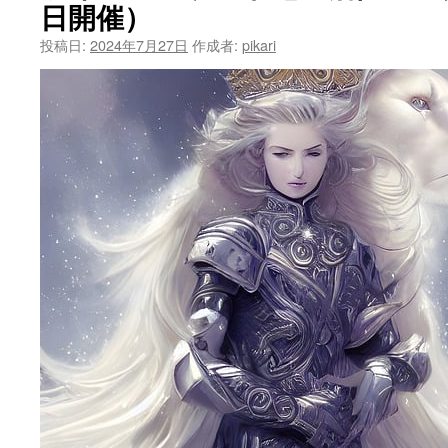
ン
日開催）
ツ
投稿日:
2024年7月27日
作成者:
pikari
へ
ス
キ
ッ
プ