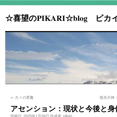
☆喜望のPIKARI☆blog ピ
コ
←
久々の悪魔
龍光大神
ン
アセンション：現状と今後と身
テ
投稿日:
2025年1月26日
作成者:
pikari