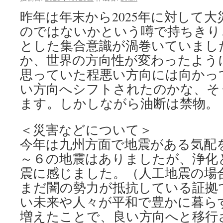
ン
昨年は年末から2025年に対して
ツ
のではないかという噂で持ちきり
へ
とした集合意識が渦巻いていまし
か、世界の方向性が変わったよう
ス
思っていた程悪い方向には向かっ
キ
い方向へシフトされたのかな、そ
ッ
ます。しかしながら油断は禁物。
プ
＜災害などについて＞
今年は九州方面で地震がある気配
～６の地震はありましたが、浄化
震に感じました。（人工地震の場
まだ闇の勢力が抵抗している証拠
い未来や人々が平和で豊かに暮ら
増えたことで、良い方向へと移行