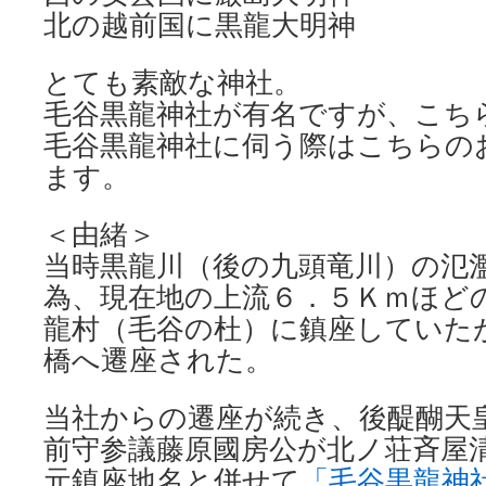
北の越前国に黒龍大明神
とても素敵な神社。
毛谷黒龍神社が有名ですが、こち
毛谷黒龍神社に伺う際はこちらの
ます。
＜由緒＞
当時黒龍川（後の九頭竜川）の氾
為、現在地の上流６．５Ｋｍほど
龍村（毛谷の杜）に鎮座していた
橋へ遷座された。
当社からの遷座が続き、後醍醐天
前守参議藤原國房公が北ノ荘斉屋
元鎮座地名と併せて
「毛谷黒龍神