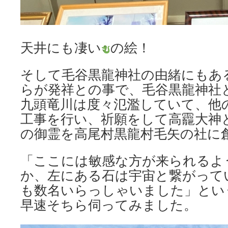
天井にも凄い
の絵！
そして毛谷黒龍神社の由緒にもあ
らが発祥との事で、毛谷黒龍神社
九頭竜川は度々氾濫していて、他
工事を行い、祈願をして高龗大神
の御霊を高尾村黒龍村毛矢の社に
「ここには敏感な方が来られるよ
か、左にある石は宇宙と繋がって
も数名いらっしゃいました」とい
早速そちら伺ってみました。