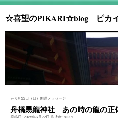
☆喜望のPIKARI☆blog ピ
コ
←
6月22日（日）開運メッセージ
ン
舟橋黒龍神社 あの時の龍の正
テ
投稿日:
2025年6月22日
作成者:
pikari