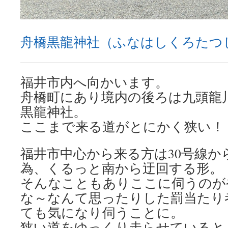
舟橋黒龍神社（ふなはしくろたつ
福井市内へ向かいます。
舟橋町にあり境内の後ろは九頭龍
黒龍神社。
ここまで来る道がとにかく狭い！
福井市中心から来る方は30号線か
為、くるっと南から迂回する形。
そんなこともありここに伺うのが
な～なんて思ったりした罰当たり
ても気になり伺うことに。
狭い道をゆっくり走らせていると