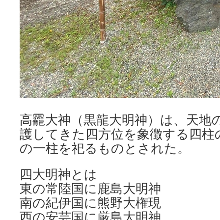
高龗大神（黒龍大明神）は、天地
護してきた四方位を象徴する四柱
の一柱を祀るものとされた。
四大明神とは
東の常陸国に鹿島大明神
南の紀伊国に熊野大権現
西の安芸国に厳島大明神