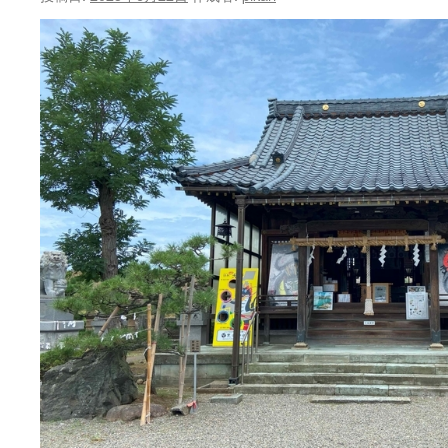
ン
ツ
へ
ス
キ
ッ
プ