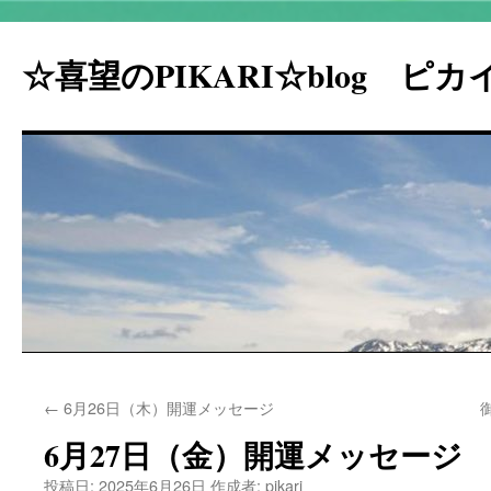
☆喜望のPIKARI☆blog ピ
コ
←
6月26日（木）開運メッセージ
ン
6月27日（金）開運メッセージ
テ
投稿日:
2025年6月26日
作成者:
pikari