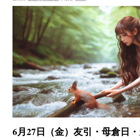
ン
ツ
へ
ス
キ
ッ
プ
6月27日（金）友引・母倉日