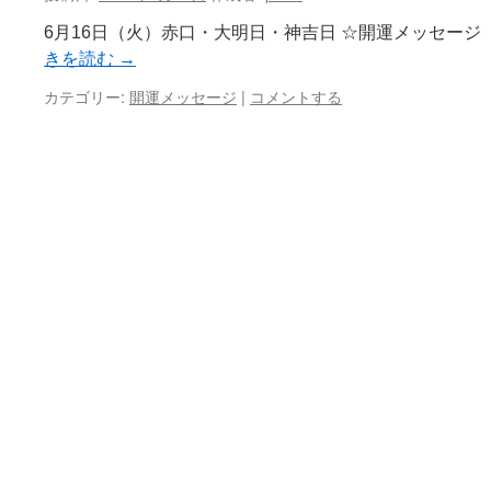
ン
6月16日（火）赤口・大明日・神吉日 ☆開運メッセージ
ツ
きを読む
→
へ
カテゴリー:
開運メッセージ
|
コメントする
ス
キ
ッ
プ