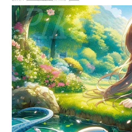
ン
ツ
へ
ス
キ
ッ
プ