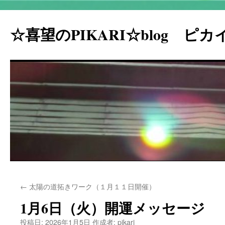
☆喜望のPIKARI☆blog ピ
コ
←
太陽の道拓きワーク（１月１１日開催）
ン
1月6日（火）開運メッセージ
テ
投稿日:
2026年1月5日
作成者:
pikari