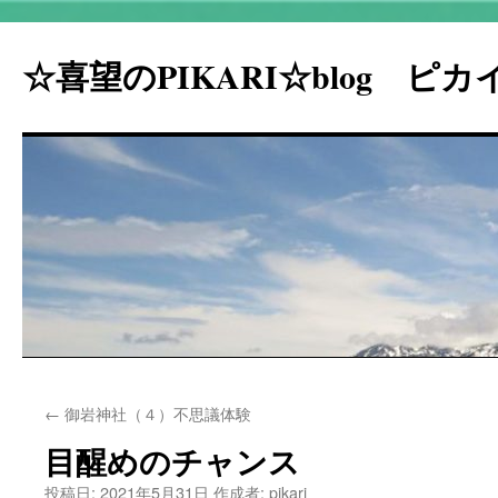
☆喜望のPIKARI☆blog ピ
コ
←
御岩神社（４）不思議体験
ン
目醒めのチャンス
テ
投稿日:
2021年5月31日
作成者:
pikari