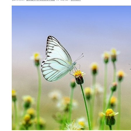
ン
ツ
へ
ス
キ
ッ
プ