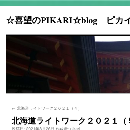
☆喜望のPIKARI☆blog ピ
コ
←
北海道ライトワーク２０２１（４）
ン
北海道ライトワーク２０２１（
テ
投稿日:
2021年8月26日
作成者:
pikari