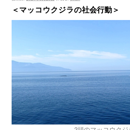
ン
＜マッコウクジラの社会行動＞
ツ
へ
ス
キ
ッ
プ
2頭のマッコウクジ