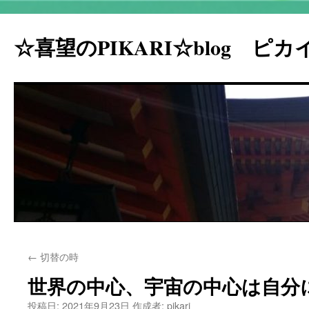
☆喜望のPIKARI☆blog ピ
コ
←
切替の時
ン
世界の中心、宇宙の中心は自分
テ
投稿日:
2021年9月23日
作成者:
pikari