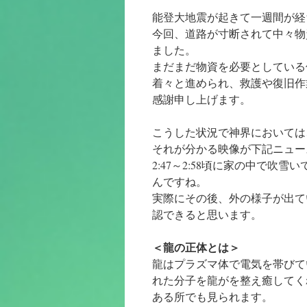
ン
能登大地震が起きて一週間が経
ツ
今回、道路が寸断されて中々物
ました。
へ
まだまだ物資を必要としている
着々と進められ、救護や復旧作
ス
感謝申し上げます。
キ
こうした状況で神界においては
ッ
それが分かる映像が下記ニュー
プ
2:47～2:58頃に家の中で
んですね。
実際にその後、外の様子が出て
認できると思います。
＜龍の正体とは＞
龍はプラズマ体で電気を帯びて
れた分子を龍がを整え癒してく
ある所でも見られます。