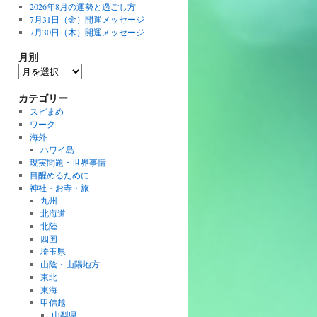
2026年8月の運勢と過ごし方
7月31日（金）開運メッセージ
7月30日（木）開運メッセージ
月別
月
別
カテゴリー
スピまめ
ワーク
海外
ハワイ島
現実問題・世界事情
目醒めるために
神社・お寺・旅
九州
北海道
北陸
四国
埼玉県
山陰・山陽地方
東北
東海
甲信越
山梨県