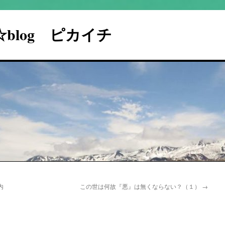
I☆blog ピカイチ
内
この世は何故『悪』は無くならない？（１）
→