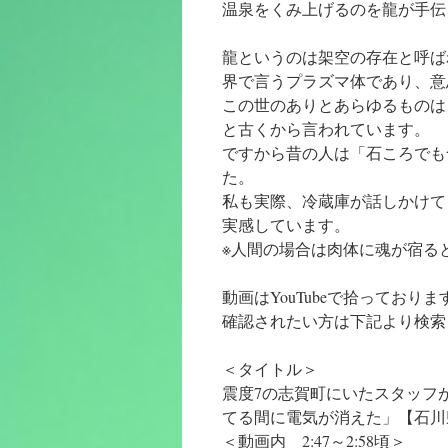
温泉をくみ上げるのを龍が手伝
龍というのは架空の存在と呼ば
界で言うプラズマ体であり、意
この世のありとあらゆるものは
と古くから言われています。
ですから昔の人は「石ころでも
た。
私も実際、冷蔵庫が話しかけて
実感しています。
※人間の場合は肉体に魂が宿る
動画はYouTubeで拾っており
確認されたい方は下記より検索
＜タイトル＞
震度7の志賀町にいたスタッフ
てる間に電気が消えた」【石川
＜動画内 2:47～2:58頃＞