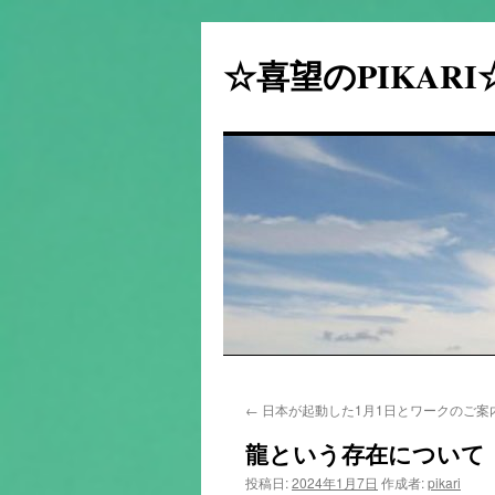
☆喜望のPIKAR
コ
←
日本が起動した1月1日とワークのご案
ン
龍という存在について
テ
投稿日:
2024年1月7日
作成者:
pikari