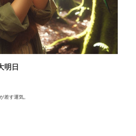
大明日
が差す運気。