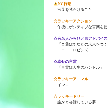
NG行動
言葉を荒らげること
☆ラッキーアクション
午後にポジティブな言葉を使
☆有名人からひと言アドバイス
「言葉はあなたの未来をつく
トニー・ロビンズ
☆幸せの言霊
「言霊は人生のハンドル」
☆ラッキーアニマル
インコ
☆ラッキードリー
誰かと会話している夢