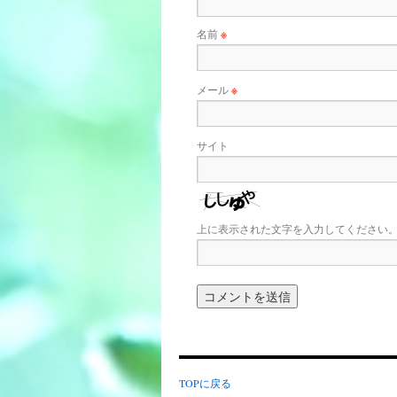
名前
※
メール
※
サイト
上に表示された文字を入力してください
TOPに戻る