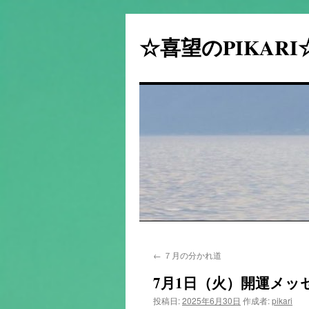
☆喜望のPIKAR
コ
←
７月の分かれ道
ン
7月1日（火）開運メッ
テ
投稿日:
2025年6月30日
作成者:
pikari