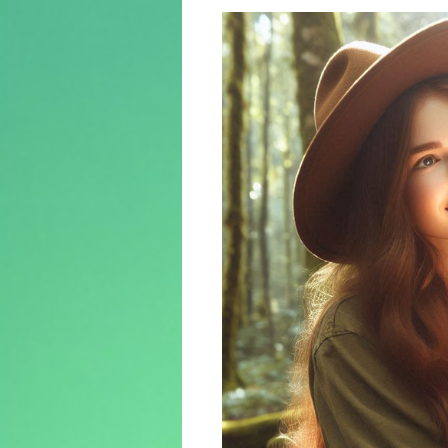
ン
ツ
へ
ス
キ
ッ
プ