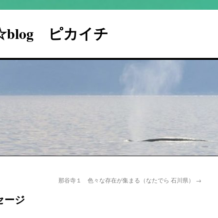
I☆blog ピカイチ
那谷寺１ 色々な存在が集まる（なたでら 石川県）
→
セージ