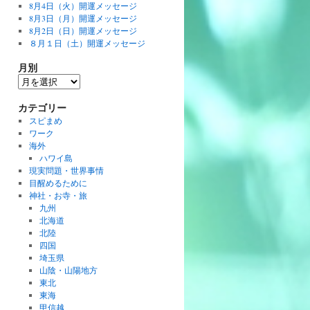
8月4日（火）開運メッセージ
8月3日（月）開運メッセージ
8月2日（日）開運メッセージ
８月１日（土）開運メッセージ
月別
月
別
カテゴリー
スピまめ
ワーク
海外
ハワイ島
現実問題・世界事情
目醒めるために
神社・お寺・旅
九州
北海道
北陸
四国
埼玉県
山陰・山陽地方
東北
東海
甲信越