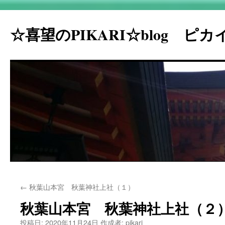
☆喜望のPIKARI☆blog ピ
コ
←
秋葉山本宮 秋葉神社上社（１）
ン
秋葉山本宮 秋葉神社上社（２
テ
投稿日:
2020年11月24日
作成者:
pikari