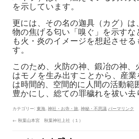
を示しています。
更には、その名の迦具（カグ）は
物の焦げる匂い「嗅ぐ」を示すな
も火・炎のイメージを想起させる
す。
このため、火防の神、鍛冶の神、
はモノを生み出すことから、産業
は時間的、空間的に人間の活動範
豊かにし、総ての罪穢れを祓い去
カテゴリー:
東海
,
神社・お寺・旅
,
神秘・不思議
パーマリンク
←
秋葉山本宮 秋葉神社上社（１）