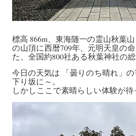
標高 866m、東海随一の霊山秋葉
の山頂に西暦709年、元明天皇の
た、全国約800社ある秋葉神社の
今日の天気は 「曇りのち晴れ」
下り坂に～。
しかしここで素晴らしい体験が待