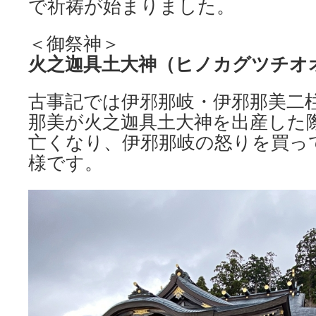
で祈祷が始まりました。
＜御祭神＞
火之迦具土大神（ヒノカグツチオ
古事記では伊邪那岐・伊邪那美二
那美が火之迦具土大神を出産した
亡くなり、伊邪那岐の怒りを買っ
様です。