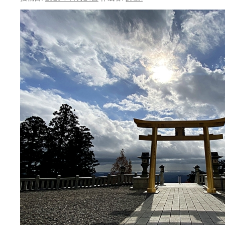
ン
ツ
へ
ス
キ
ッ
プ