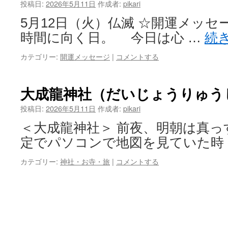
ン
投稿日:
2026年5月11日
作成者:
pikari
5月12日（火）仏滅 ☆開運メッ
ツ
時間に向く日。 今日は心 …
続
へ
カテゴリー:
開運メッセージ
|
コメントする
ス
キ
大成龍神社（だいじょうりゅう
ッ
投稿日:
2026年5月11日
作成者:
pikari
プ
＜大成龍神社＞ 前夜、明朝は真っ
定でパソコンで地図を見ていた時
カテゴリー:
神社・お寺・旅
|
コメントする