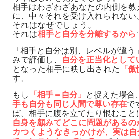
相手はわざわざあなたの内側を教
に、中々それを受け入れられない
それはなぜでしょう。
相手と自分を分離するから
それは
「相手と自分は別、レベルが違う
自分を
正当化として
みで評価し、
「傲
となった相手に映し出された
す。
「相手＝自分」
もし
と捉えた場合
手も自分も同じ人間で尊い存在
で
ば、相手に腹を立てたり恨むこと
自身を
顧みてどこに問題があるの
カつくようなきっかけが、実は自