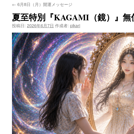
←
6月8日（月）開運メッセージ
ン
夏至特別『KAGAMI（鏡）』
テ
投稿日:
2026年6月7日
作成者:
pikari
ン
ツ
へ
ス
キ
ッ
プ