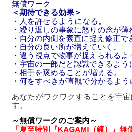
無償ワーク
＜期待できる効果＞
・人を許せるようになる。
・繰り返しの事象に怒りの念が薄
・自分の内側を素直に捉え修正で
・自分の良い所が増えていく。
・違う視点で物事が捉えられるよ
・宇宙の一部だと認識できるよう
・相手を褒めることが増える。
・何をすべきが直観で分かるよう
あなたがワクワクすることを宇宙
す。
～無償ワークのご案内～
「夏至特別『KAGAMI（鏡）』無