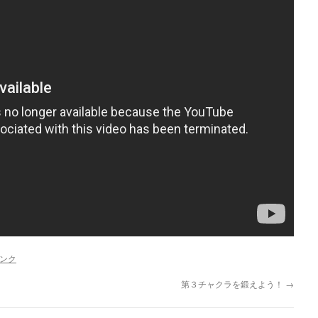
ンク
第３チャクラを鍛えよう！
→