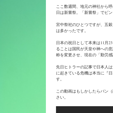
ン
ここ数週間、地元の神社から呼
ツ
日は新嘗祭。「新嘗祭」でピン
へ
宮中祭祀のひとつですが、五穀
は多かったです。
ス
キ
日本の祝日として本来は11月2
ることは国民が天皇や神への意
ッ
称を変更させ、現在の「勤労感
プ
先日ヒトラーの記事で日本人は
に起きている危機は本当に『日
す。
この動画はもしかしたらバン（
さい。