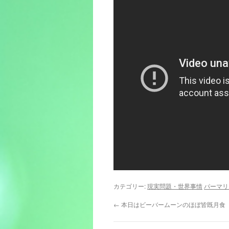
カテゴリー:
現実問題・世界事情
パーマリ
←
本日はビーバームーンのほぼ皆既月食