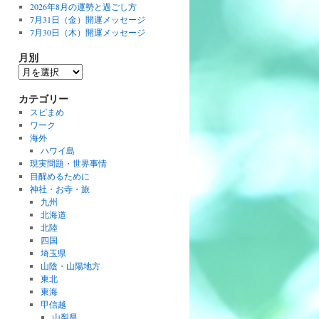
2026年8月の運勢と過ごし方
7月31日（金）開運メッセージ
7月30日（木）開運メッセージ
月別
月
別
カテゴリー
スピまめ
ワーク
海外
ハワイ島
現実問題・世界事情
目醒めるために
神社・お寺・旅
九州
北海道
北陸
四国
埼玉県
山陰・山陽地方
東北
東海
甲信越
山梨県