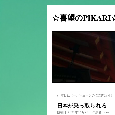
☆喜望のPIKAR
コ
←
本日はビーバームーンのほぼ皆既月食
ン
日本が乗っ取られる
テ
投稿日:
2021年11月23日
作成者:
pikari