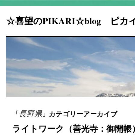
☆喜望のPIKARI☆blog ピ
コ
長野県
「
」カテゴリーアーカイブ
ン
テ
ライトワーク（善光寺：御開帳