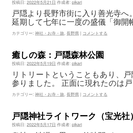
ン
投稿日:
2022年5月21日
作成者:
pikari
戸隠より長野市街に入り善光寺へ
ツ
延期して七年に一度の盛儀「御開
へ
カテゴリー:
神社・お寺・旅
,
長野県
|
コメントする
ス
キ
癒しの森：戸隠森林公園
ッ
投稿日:
2022年5月19日
作成者:
pikari
プ
リトリートということもあり、戸
参りました。 正面に現れたのは戸
カテゴリー:
神社・お寺・旅
,
長野県
|
コメントする
戸隠神社ライトワーク（宝光社
投稿日:
2022年5月17日
作成者:
pikari