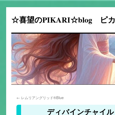
☆喜望のPIKARI☆blog 
コ
←
レムリアングリッド®Blue
ン
テ
ディバインチャイル