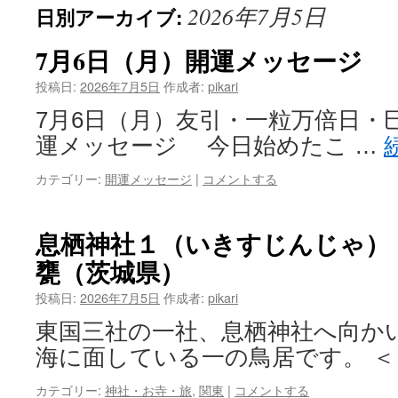
2026年7月5日
日別アーカイブ:
ン
テ
7月6日（月）開運メッセージ
ン
投稿日:
2026年7月5日
作成者:
pikari
7月6日（月）友引・一粒万倍日・
ツ
運メッセージ 今日始めたこ …
へ
カテゴリー:
開運メッセージ
|
コメントする
ス
キ
息栖神社１（いきすじんじゃ）
ッ
甕（茨城県）
プ
投稿日:
2026年7月5日
作成者:
pikari
東国三社の一社、息栖神社へ向か
海に面している一の鳥居です。 ＜
カテゴリー:
神社・お寺・旅
,
関東
|
コメントする