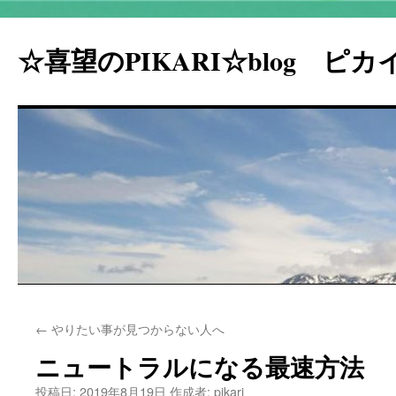
☆喜望のPIKARI☆blog ピ
コ
←
やりたい事が見つからない人へ
ン
ニュートラルになる最速方法
テ
投稿日:
2019年8月19日
作成者:
pikari