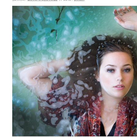
ン
ツ
へ
ス
キ
ッ
プ