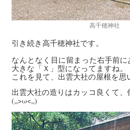
高千穂神社
引き続き高千穂神社です。
なんとなく目に留まった右手前に
大きな「Ｘ」型になってますね。
これを見て、出雲大社の屋根を思
出雲大社の造りはカッコ良くて、
(,,>ω<,,)