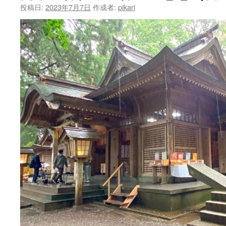
ン
投稿日:
2023年7月7日
作成者:
pikari
ツ
へ
ス
キ
ッ
プ