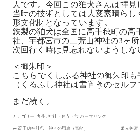
人です。今回この狛犬さんは拝見
当時の技術としては大変素晴らし
形文化財となっています。
鉄製の狛犬は全国に高千穂町の高
社、宇都宮市の二荒山神社の3ヶ
次回行く時は見忘れないようしないと
＜御朱印＞
こちらでくしふる神社の御朱印も
（くるふし神社は書置きのセルフ
まだ続く。
カテゴリー:
九州
,
神社・お寺・旅
パーマリンク
←
高千穂神社① 神々の恩恵（宮崎）
幣立神宮