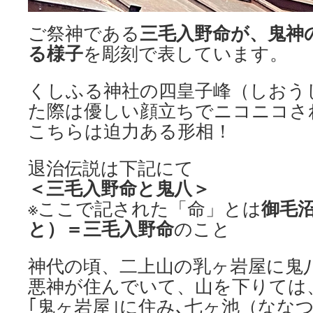
三毛入野命が、鬼神
ご祭神である
る様子
を彫刻で表しています。
くしふる神社の四皇子峰（しおう
た際は優しい顔立ちでニコニコさ
こちらは迫力ある形相！
退治伝説は下記にて
＜三毛入野命と鬼八＞
御毛
※ここで記された「命」とは
と）＝三毛入野命
のこと
神代の頃、二上山の乳ヶ岩屋に鬼
悪神が住んでいて、山を下りては
｢鬼ヶ岩屋｣に住み､七ヶ池（なな