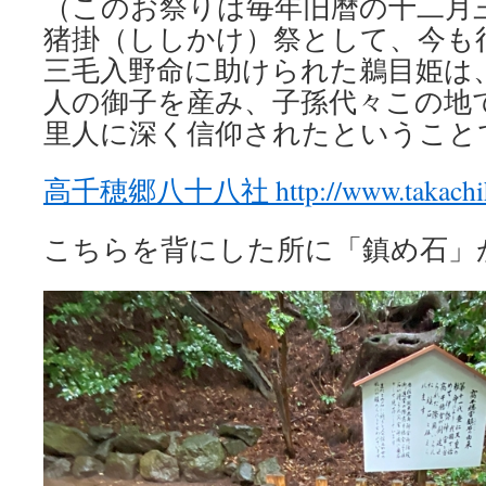
（このお祭りは毎年旧暦の十二月
猪掛（ししかけ）祭として、今も
三毛入野命に助けられた鵜目姫は
人の御子を産み、子孫代々この地
里人に深く信仰されたということ
高千穂郷八十八社 http://www.takachiho
こちらを背にした所に「鎮め石」