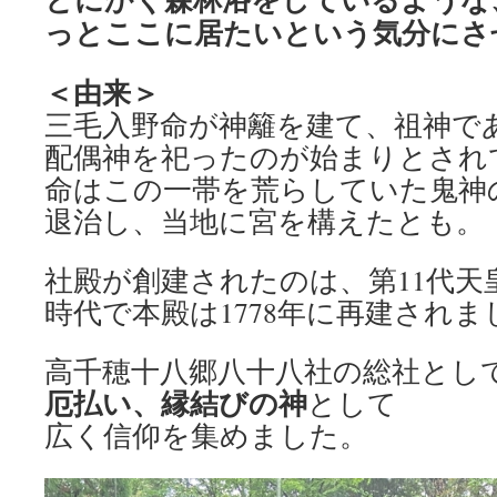
っとここに居たいという気分に
さ
＜由来＞
三毛入野命が神籬を建て、祖神で
配偶神を祀ったのが始まりとされ
命はこの一帯を荒らしていた鬼神
退治し、当地に宮を構えたとも。
社殿が創建されたのは、第11代天
時代で本殿は1778年に再建されま
高千穂十八郷八十八社の総社とし
厄払い、縁結びの神
として
広く信仰を集めました。