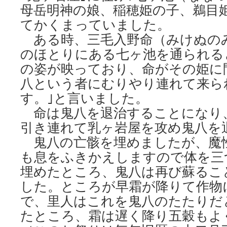
母岳明神の娘、稲穂姫の子、鵜目
てかくまっていました。
ある時、三毛入野命（みけぬの
のほとりにある七ヶ池を通られる
の姿が映っており、命がその姫に
八という者にむりやり連れて来ら
す。｣と言いました。
命は鬼八を退治することになり
引き連れて乳ヶ岩屋を攻め鬼八を
鬼八の亡骸を埋めましたが、魔
も息をふきかえしますので体を三
埋めたところ、鬼八は再び蘇るこ
した。ところが早霜が降りて作物
で、里人はこれを鬼八のたたりだ
たところ、霜は遅く降り五穀もよ