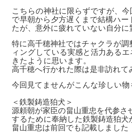
こちらの神社に限らずですが、今
で早朝から夕方遅くまで結構ハー
たが、意外に疲れていない自分に
特に高千穂神社ではチャクラが調
ィングしている実感と活力あるエ
きたように思います。
高千穂へ行かれた際は是非訪れて
今回見てませんがこんな珍しい物
＜鉄製鋳造狛犬＞
源頼朝が家臣の畠山重忠を代参さ
するために奉納した鉄製鋳造狛犬
畠山重忠は前回でも記載しました