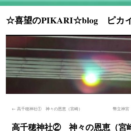
☆喜望のPIKARI☆blog ピ
コ
←
高千穂神社① 神々の恩恵（宮崎）
幣立神宮
ン
テ
高千穂神社② 神々の恩恵（宮