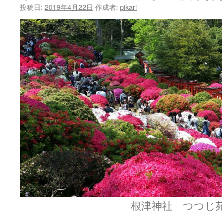
ン
投稿日:
2019年4月22日
作成者:
pikari
ツ
へ
ス
キ
ッ
プ
根津神社 つつじ