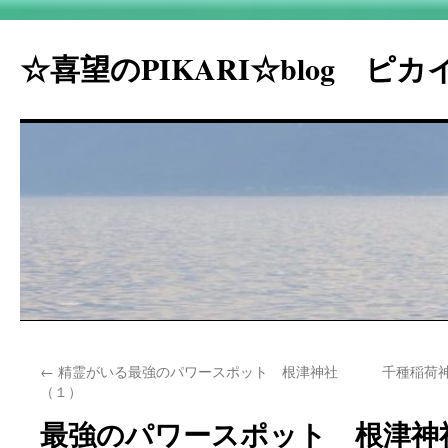
☆喜望のPIKARI☆blog ピ
コ
←
精霊がいる最強のパワースポット 根津神社
千種稲荷
ン
（１）
テ
最強のパワースポット 根津神