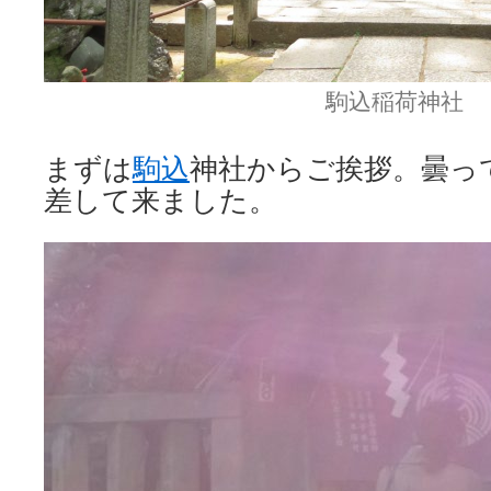
駒込稲荷神社
まずは
駒込
神社からご挨拶。曇っ
差して来ました。