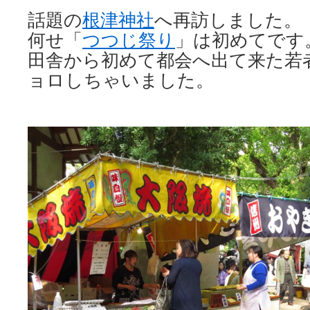
話題の
根津神社
へ再訪しました。
何せ「
つつじ祭り
」は初めてです
田舎から初めて都会へ出て来た若
ョロしちゃいました。