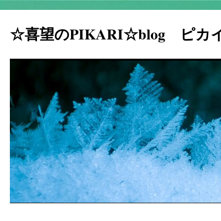
☆喜望のPIKARI☆blog ピ
コ