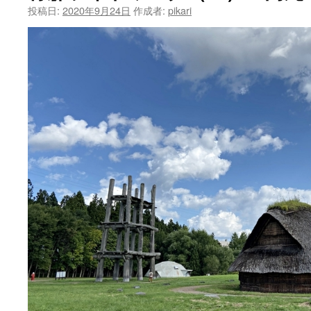
ン
投稿日:
2020年9月24日
作成者:
pikari
ツ
へ
ス
キ
ッ
プ