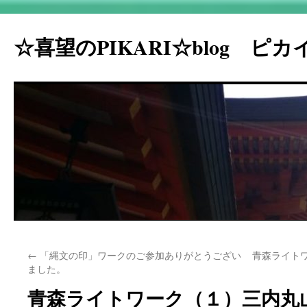
☆喜望のPIKARI☆blog ピ
コ
←
「縄文の印」ワークのご参加ありがとうござい
青森ライト
ン
ました。
テ
青森ライトワーク（１）三内丸