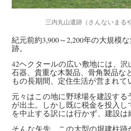
三内丸山遺跡（さんないまる
紀元前約3,900～2,200年の大規
跡。
42ヘクタールの広い敷地には、沢
石器、貴重な木製品、骨角製品などが
もの長期間、定住生活が営まれて
元々はこの地に野球場を建設する
が出土。しかし既に税金を投入し
を中止する訳には行かず、建設は
そんな矢先、この大型の堀建柱跡