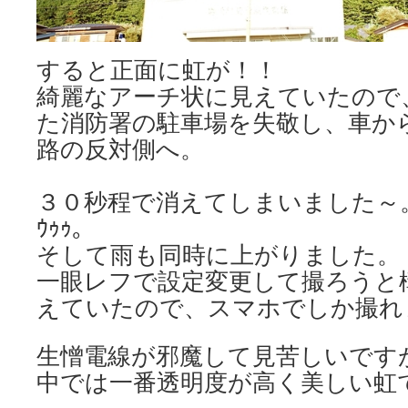
すると正面に虹が！！
綺麗なアーチ状に見えていたので
た消防署の駐車場を失敬し、車か
路の反対側へ。
３０秒程で消えてしまいました～。早
ｳｩｩ。
そして雨も同時に上がりました。
一眼レフで設定変更して撮ろうと
えていたので、スマホでしか撮れ
生憎電線が邪魔して見苦しいです
中では一番透明度が高く美しい虹